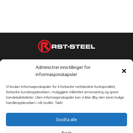
Telefontjeneste hverdager 9:00-17:00
Administrer innstillinger for
Kontortider hverdager 9:00-17:00
informasjonskapsler
Vi bruker informasjonskapsler for å forbedre nettstedets funksjonalitet,
forbedre kundeopplevelsen, muliggjøre målrettet annonsering og spore
KUNDESERVICE
handelsaktiviteter. Uten informasjonskapsler kan vi ikke tilby den best mulige
handleopplevelsen i vår butikk. Takk!
Kundeservice
RST-STEEL
Godta alle
Leveringsvilkår
Historien om RST-Steel
Avvis