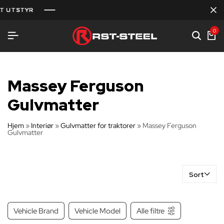
T UTSTYR
T UTSTYR
T UTSTYR
0
Massey Ferguson
Gulvmatter
Hjem
»
Interiør
»
Gulvmatter for traktorer
»
Massey Ferguson
Gulvmatter
Sort
Vehicle Brand
Vehicle Model
Alle filtre