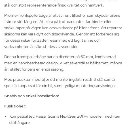
stål och stolt representerande finsk kvalitet och hantverk.
Proline-frontspoilerbåge är ett stilrent tillbehör som skyddar bilens
främre stötfångare. Att köra på trottoarkanter, farthinder eller
snöklumpar på vägen kan orsaka skador på bilens front.
Att reparera
skadorna kan vara dyrt och tidskrävande. Genom att förbereda sig
för dessa risker fortsätter resan med ett lugnt sinne och
verksamheten är säkrad i dessa avseenden.
Denna frontspoilerbåge har en diameter på 60 mm, kombinerad
med en handbearbetad design, vilket säkerställer hållbarhet i många
år i stället för bara en enda säsong.
Med produkten medföljer ett monteringskit i rostfritt stål som är
specifikt anpassat för din bil, samt tydliga monteringsanvisningar.
Snabb och enkel installation!
Funktioner:
Kompatibilitet: Passar Scania NextGen 2017–modeller med liten
stötfångare.