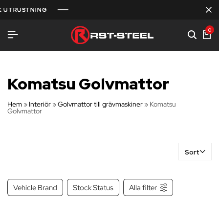
 UTRUSTNING
 UTRUSTNING
 UTRUSTNING
0
Komatsu Golvmattor
Hem
»
Interiör
»
Golvmattor till grävmaskiner
»
Komatsu
Golvmattor
Sort
Vehicle Brand
Stock Status
Alla filter