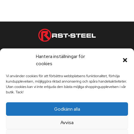
Telefontjänst vardagar 9:00-17:00
Hantera inställningar för
Kontorstider vardagar 9:00-17:00
cookies
Vi använder cookies för att förbättra webbplatsens funktionalitet, förhöja
kundupplevelsen, möjliggöra riktad annonsering och spåra handelsaktiviteter.
KUNDSERVICE
Utan cookies kan vi inte erbjuda den bästa möjliga shoppingupplevelsen i vår
butik. Tack!
Kundservice
RST-STEEL
Godkänn alla
Leveransvillkor
Berättelsen Om RST-Steel
Avvisa
Mitt konto
Kontakta oss