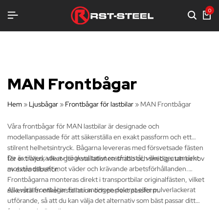
G
G
G
0
MAN Frontbågar
Hem
»
Ljusbågar
»
Frontbågar för lastbilar
»
MAN Frontbågar
Våra frontbågar för MAN lastbilar är designade och
modellanpassade för att säkerställa en exakt passform och ett
stilrent helhetsintryck. Bågarna levereras med försvetsade fästen
De är tillverkade av högkvalitativt rostfritt stål, vilket ger utmärkt
för extraljus, vilket gör installationen snabb och smidig utan behov
motståndskraft mot väder och krävande arbetsförhållanden.
av extra tillbehör.
Frontbågarna monteras direkt i transportbilar originalfästen, vilket
Alla våra frontbågar finns i antingen polerat eller pulverlackerat
säkerställer enkel installation och perfekt passform.
utförande, så att du kan välja det alternativ som bäst passar ditt
fordon och din stil.