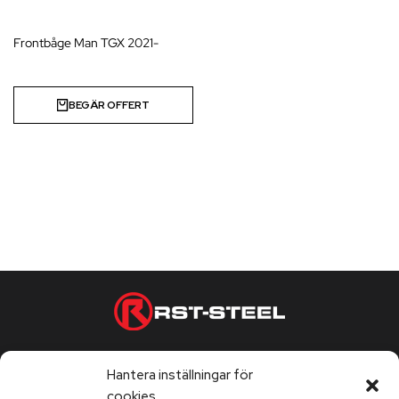
Frontbåge Man TGX 2021-
BEGÄR OFFERT
Telefontjänst vardagar 9:00-17:00
Hantera inställningar för
Kontorstider vardagar 9:00-17:00
cookies