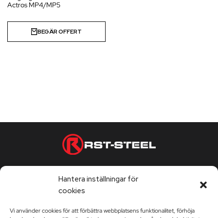
Actros MP4/MP5
BEGÄR OFFERT
Telefontjänst vardagar 9:00-17:00
Hantera inställningar för
Kontorstider vardagar 9:00-17:00
cookies
Vi använder cookies för att förbättra webbplatsens funktionalitet, förhöja