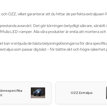
ch OZZ, vilket garanterar att du hittar de perfekta extraljusen fö
sprestanda avsevärt. Det gör körningen betydligt säkrare, särskilt
ftfulla LED-ramper. Alla våra produkter är enkla att montera och 
et kan vi erbjuda de bästa belysningslösningarna för dina specifi
ch välj de extraljus som passar dig bäst – för bättre sikt och högre säkerhe
rdonsspecifika
OZZ Extraljus
it