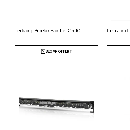
Ledramp Purelux Panther C540
Ledramp La
BEGÄR OFFERT