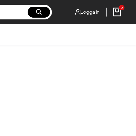
0
Logga in
rst-steel.fi
rst-steel.com