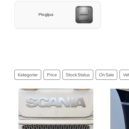
Plogljus
Kategorier
Price
Stock Status
On Sale
Veh