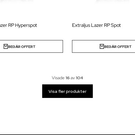
azer RP Hyperspot
Extraljus Lazer RP Spot
BEGÄR OFFERT
BEGÄR OFFERT
Visade
16
av
104
Visa fler produkter