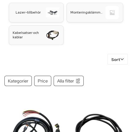
resistance to vibration, weather, and tough environments, making
them ideal for both professional and recreational use.
Lazer-tillbehör
Monteringsklämmor
Kabelsatser och
kablar
Sort
Kategorier
Price
Alla filter