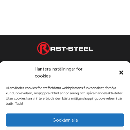
Telefontjänst vardagar 9:00-17:00
Hantera inställningar för
Kontorstider vardagar 9:00-17:00
cookies
Vi använder cookies för att förbättra webbplatsens funktionalitet, förhöja
kundupplevelsen, möjliggöra riktad annonsering och spåra handelsaktiviteter.
KUNDSERVICE
Utan cookies kan vi inte erbjuda den bästa möjliga shoppingupplevelsen i vår
butik. Tack!
Kundservice
RST-STEEL
Godkänn alla
Leveransvillkor
Berättelsen Om RST-Steel