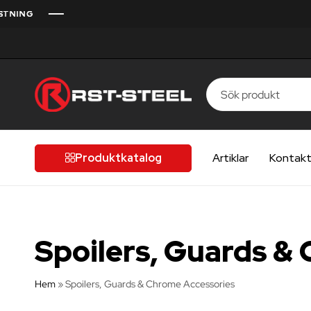
G
G
G
G
G
RST-
Finsk
Steel
kvalitet
för
Produktkatalog
Artiklar
Kontak
kvalitetsmedvetna
förare
Spoilers, Guards &
Hem
»
Spoilers, Guards & Chrome Accessories