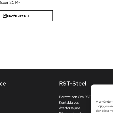
Boxer 2014-
BEGÄR OFFERT
ice
RST-Steel
Berättelsen Om RST-Steel
Vi använder 
Kontakta oss
möjliggöra ri
Återförsäljare
den bästa möj