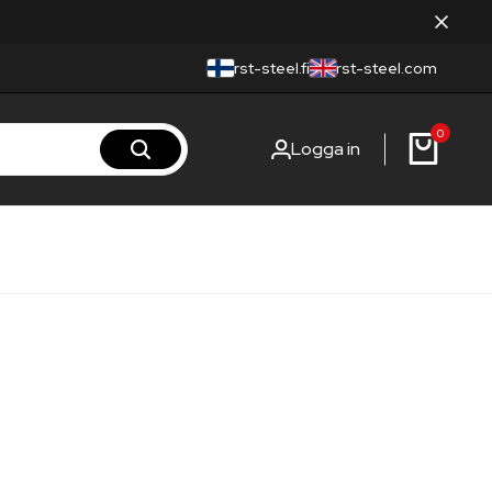
rst-steel.fi
rst-steel.com
0
Logga in