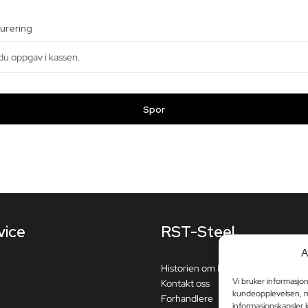
urering
Spor
vice
RST-Steel
A
Historien om RST-Steel
Vi bruker informasjon
Kontakt oss
kundeopplevelsen, mu
Forhandlere
informasjonskapsler k