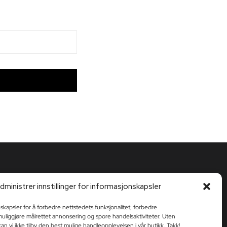
dministrer innstillinger for informasjonskapsler
skapsler for å forbedre nettstedets funksjonalitet, forbedre
liggjøre målrettet annonsering og spore handelsaktiviteter. Uten
an vi ikke tilby den best mulige handleopplevelsen i vår butikk. Takk!