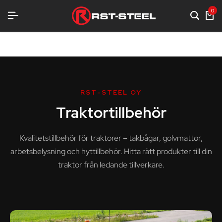
TRUSTNING
TRUSTNING
TRUSTNING
0
RST-STEEL OY
Traktortillbehör
Kvalitetstillbehör för traktorer – takbågar, golvmattor,
arbetsbelysning och hyttillbehör. Hitta rätt produkter till din
traktor från ledande tillverkare.