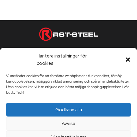
Telefontjänst vardagar 9:00-17:00
Hantera inställningar för
Kontorstider vardagar 9:00-17:00
cookies
Vi använder cookies för att förbättra webbplatsens funktionalitet, förhöja
kundupplevelsen, möjliggöra riktad annonsering och spåra handelsaktiviteter.
KUNDSERVICE
Utan cookies kan vi inte erbjuda den bästa möjliga shoppingupplevelsen i vår
butik. Tack!
Kundservice
RST-STEEL
Godkänn alla
Leveransvillkor
Berättelsen Om RST-Steel
Avvisa
Mitt konto
Kontakta oss